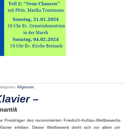
ategorien:
Allgemein
uz
lavier –
r
mantik
e Preisträger des renommierten Friedrich-Kuhlau-Wettbewerbs
Klavier erleben. Dieser Wettbewerb dreht sich vor allem um