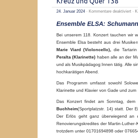
Kreuz und Quer 138
für
24. Januar 2024
·
Kommentare deaktiviert
· K
Kre
und
Ensemble ELSA: Schumann
Que
138
Bei unserem 118. Konzert tauchen wir w
Ensemble Elsa besteht aus drei Musikern
Marie Viard (Violoncello),
die Tartari
Peralta (Klarinette)
haben alle an der Mus
und als Musikpädagog:Innen tätig. Alle s
hochkarätigen Abend.
Das Programm umfasst sowohl Solower
Klarinette und Klavier von Gade und zum 
Das Konzert findet am Sonntag, dem
Buchheim
(Sportplatzstr. 14) statt. Der 
Der Erlös geht ganz überwiegend an di
Renovierungskredites der Martin-Luther-K
trotzdem unter 01701694898 oder 0766541