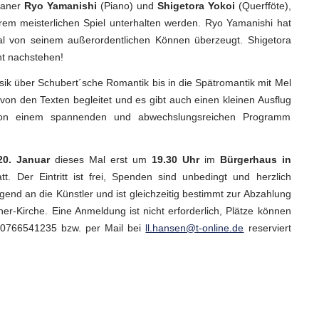
paner
Ryo Yamanishi
(Piano) und
Shigetora Yokoi
(Querfföte),
rem meisterlichen Spiel unterhalten werden. Ryo Yamanishi hat
al von seinem außerordentlichen Können überzeugt. Shigetora
cht nachstehen!
ik über Schubert´sche Romantik bis in die Spätromantik mit Mel
on den Texten begleitet und es gibt auch einen kleinen Ausflug
von einem spannenden und abwechslungsreichen Programm
0. Januar
dieses Mal erst
um
19.30 Uhr
im
Bürgerhaus in
att. Der Eintritt ist frei, Spenden sind unbedingt und herzlich
end an die Künstler und ist gleichzeitig bestimmt zur Abzahlung
er-Kirche. Eine Anmeldung ist nicht erforderlich, Plätze können
 0766541235 bzw. per Mail bei
ll.hansen@t-online.de
reserviert