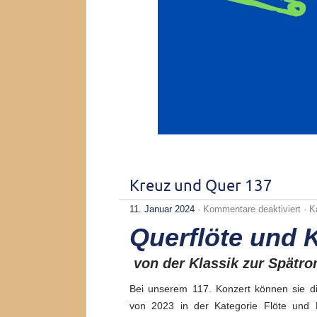
Kreuz und Quer 137
für
11. Januar 2024
·
Kommentare deaktiviert
· K
Kre
Querflöte und K
und
Que
137
von der Klassik zur Spätro
Bei unserem 117. Konzert können sie di
von 2023 in der Kategorie Flöte und 