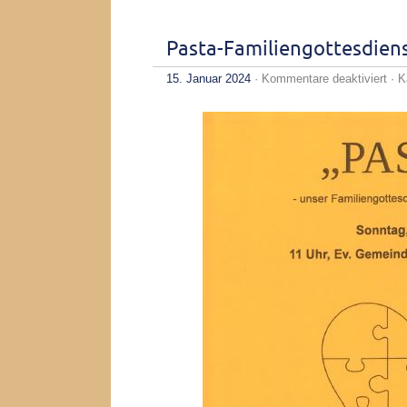
Pasta-Familiengottesdien
für
15. Januar 2024
·
Kommentare deaktiviert
· K
Pas
Fam
28.
um
11
Uhr