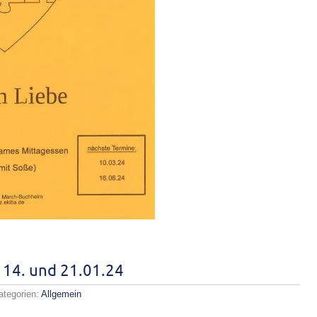
 14. und 21.01.24
ategorien:
Allgemein
iolog-
tesdienst