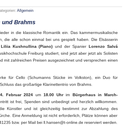
ategorien:
Allgemein
uz
 und Brahms
r
ieder in die klassische Romantik ein. Das kammermusikalische
, die alle schon einmal bei uns gespielt haben. Die Elsässerin
n
Liliia Kushnullina (Piano)
und der Spanier
Lorenzo Salvá
ikhochschule Freiburg studiert, sind jetzt aber jetzt als Solisten
ind mit zahlreichen Preisen ausgezeichnet und versprechen einen
ke für Cello (Schumanns Stücke im Volkston), ein Duo für
Schluss das großartige Klarinettentrio von Brahms.
4. Februar 2024
um
18.00 Uhr
im
Bürgerhaus in March-
Eintritt ist frei, Spenden sind unbedingt und herzlich willkommen.
e Künstler und ist gleichzeitig bestimmt zur Abzahlung des
irche. Eine Anmeldung ist nicht erforderlich, Plätze können aber
235 bzw. per Mail bei ll.hansen@t-online.de reserviert werden.