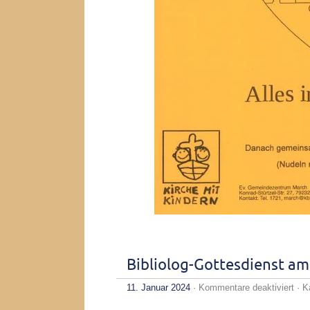
Bibliolog-Gottesdienst am
für
11. Januar 2024
·
Kommentare deaktiviert
· K
Bibl
Got