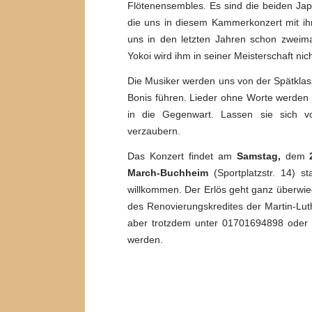
Flötenensembles. Es sind die beiden Ja
die uns in diesem Kammerkonzert mit ih
uns in den letzten Jahren schon zweim
Yokoi wird ihm in seiner Meisterschaft ni
Die Musiker werden uns von der Spätklass
Bonis führen. Lieder ohne Worte werden v
in die Gegenwart. Lassen sie sich 
verzaubern.
Das Konzert findet am
Samstag,
dem
2
March-Buchheim
(Sportplatzstr. 14)
st
willkommen. Der Erlös geht ganz überwieg
des Renovierungskredites der Martin-Luth
aber trotzdem unter 01701694898 oder
werden.