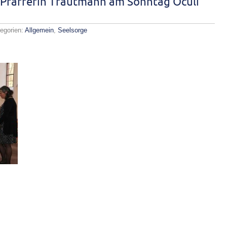
n Pfarrerin Trautmann am Sonntag Oculi
egorien:
Allgemein
,
Seelsorge
liche
hrung
rin
tmann
tag