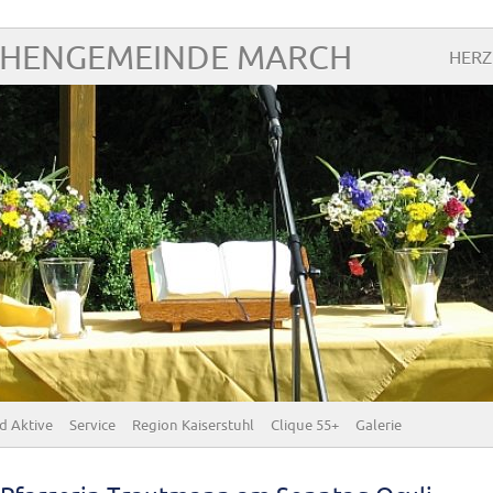
CHENGEMEINDE MARCH
HERZ
d Aktive
Service
Region Kaiserstuhl
Clique 55+
Galerie