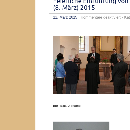
Feierliche Einführung vo
(8. März) 2015
für
12. März 2015
·
Kommentare deaktiviert
· Kat
Feier
Einfü
von
Pfarre
Trau
am
Sonn
Oculi
(8.
März)
2015
Bild: Bgm. J. Hügele