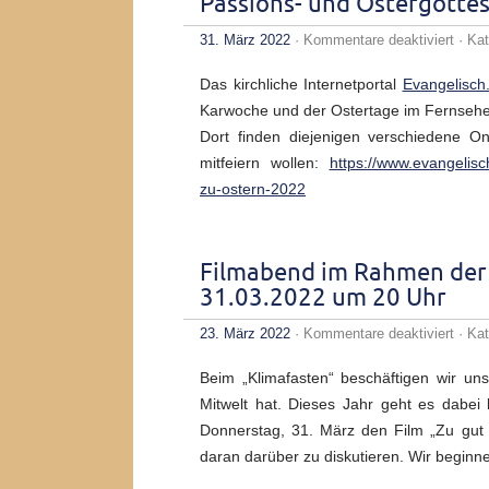
Passions- und Ostergotte
für
31. März 2022
·
Kommentare deaktiviert
· Kat
Passi
und
Das kirchliche Internetportal
Evangelisch
Oster
in
Karwoche und der Ostertage im Fernsehen
den
Dort finden diejenigen verschiedene On
Medi
mitfeiern wollen:
https://www.evangelisc
zu-ostern-2022
Filmabend im Rahmen der 
31.03.2022 um 20 Uhr
für
23. März 2022
·
Kommentare deaktiviert
· Kat
Film
im
Beim „Klimafasten“ beschäftigen wir u
Rahm
der
Mitwelt hat. Dieses Jahr geht es dabe
Aktio
Donnerstag, 31. März den Film „Zu gut 
„Klim
Donne
daran darüber zu diskutieren. Wir begi
31.03
um