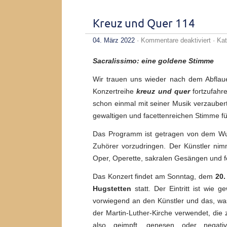
20
Uhr
Kreuz und Quer 114
für
04. März 2022
·
Kommentare deaktiviert
· Kat
Kreu
und
Sacralissimo: eine goldene Stimme
Quer
114
Wir trauen uns wieder nach dem Abflaue
Konzertreihe
kreuz und quer
fortzufahr
schon einmal mit seiner Musik verzaubert
gewaltigen und facettenreichen Stimme fü
Das Programm ist getragen von dem Wun
Zuhörer vorzudringen. Der Künstler nim
Oper, Operette, sakralen Gesängen und f
Das Konzert findet am Sonntag, dem
20.
Hugstetten
statt. Der Eintritt ist wie 
vorwiegend an den Künstler und das, was
der Martin-Luther-Kirche verwendet, die 
also geimpft, genesen oder negativ