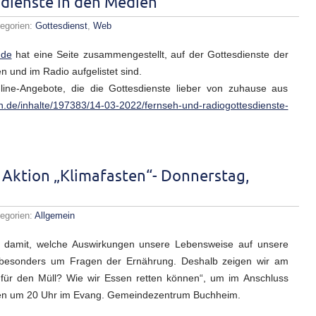
sdienste in den Medien
egorien:
Gottesdienst
,
Web
ons-
.de
hat eine Seite zusammengestellt, auf der Gottesdienste der
gottesdienste
 und im Radio aufgelistet sind.
line-Angebote, die die Gottesdienste lieber von zuhause aus
en
h.de/inhalte/197383/14-03-2022/fernseh-und-radiogottesdienste-
Aktion „Klimafasten“- Donnerstag,
egorien:
Allgemein
abend
ns damit, welche Auswirkungen unsere Lebensweise auf unsere
en
i besonders um Fragen der Ernährung. Deshalb zeigen wir am
n
für den Müll? Wie wir Essen retten können“, um im Anschluss
afasten“-
rstag,
nnen um 20 Uhr im Evang. Gemeindezentrum Buchheim.
.2022