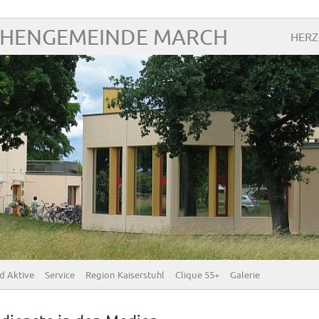
CHENGEMEINDE MARCH
HERZ
d Aktive
Service
Region Kaiserstuhl
Clique 55+
Galerie