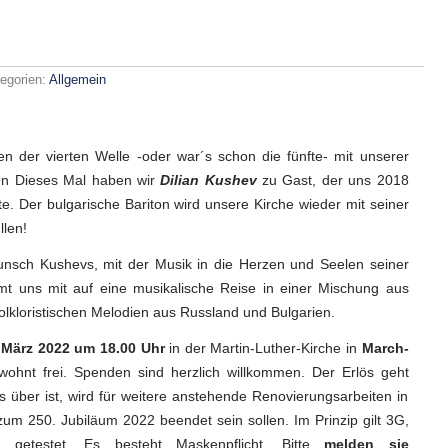
egorien:
Allgemein
z
n der vierten Welle -oder war´s schon die fünfte- mit unserer
en Dieses Mal haben wir
Dilian Kushev
zu Gast, der uns 2018
e. Der bulgarische Bariton
wird unsere Kirche wieder mit seiner
llen!
sch Kushevs, mit der Musik in die Herzen und Seelen seiner
mt uns mit auf eine musikalische Reise in einer Mischung aus
olkloristischen Melodien aus Russland und Bulgarien.
 März 2022 um 18.00 Uhr
in der Martin-Luther-Kirche in
March-
gewohnt frei. Spenden sind herzlich willkommen. Der Erlös geht
 über ist, wird für weitere anstehende Renovierungsarbeiten in
zum 250. Jubiläum 2022 beendet sein sollen. Im Prinzip gilt 3G,
 getestet. Es besteht Maskenpflicht. Bitte
melden
sie