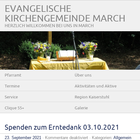
EVANGELISCHE
KIRCHENGEMEINDE MARCH
HERZLICH WILLKOMMEN BEI UNS IN MARCH
Pfarramt
Über uns
Termine
Aktivitäten und Aktive
Service
Region Kaiserstuhl
Clique 55+
Galerie
Spenden zum Erntedank 03.10.2021
für
23. September 2021
·
Kommentare deaktiviert
· Kategorien:
Allgemein