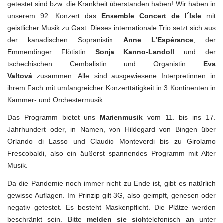
getestet sind bzw. die Krankheit überstanden haben! Wir haben in
unserem 92. Konzert das
Ensemble Concert de l´Isle
mit
geistlicher Musik zu Gast. Dieses internationale Trio setzt sich aus
der kanadischen Sopranistin
Anne L’Espérance
, der
Emmendinger Flötistin
Sonja Kanno-Landoll
und der
tschechischen Cembalistin und Organistin
Eva
Valtová
zusammen. Alle sind ausgewiesene Interpretinnen in
ihrem Fach mit umfangreicher Konzerttätigkeit in 3 Kontinenten in
Kammer- und Orchestermusik.
Das Programm bietet uns
Marienmusik
vom 11. bis ins 17.
Jahrhundert oder, in Namen, von Hildegard von Bingen über
Orlando di Lasso und Claudio Monteverdi bis zu Girolamo
Frescobaldi, also ein äußerst spannendes Programm mit Alter
Musik.
Da die Pandemie noch immer nicht zu Ende ist, gibt es natürlich
gewisse Auflagen. Im Prinzip gilt 3G, also geimpft, genesen oder
negativ getestet. Es besteht Maskenpflicht. Die Plätze werden
beschränkt sein. Bitte
melden
sie sich
telefonisch
an
unter