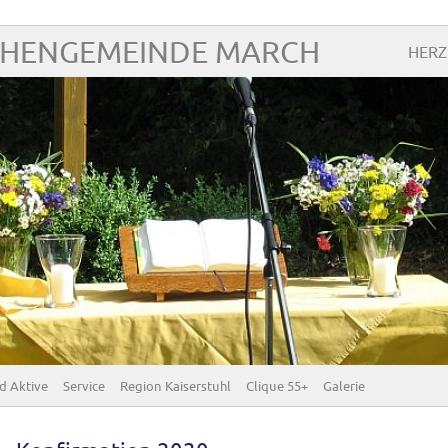
CHENGEMEINDE MARCH
HERZ
d Aktive
Service
Region Kaiserstuhl
Clique 55+
Galerie