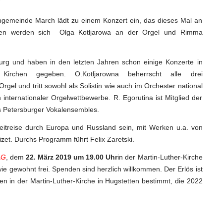
ngemeinde March lädt zu einem Konzert ein, das dieses Mal an
tellen werden sich Olga Kotljarowa an der Orgel und Rimma
rg und haben in den letzten Jahren schon einige Konzerte in
Kirchen gegeben. O.Kotljarowna beherrscht alle drei
gel und tritt sowohl als Solistin wie auch im Orchester national
in internationaler Orgelwettbewerbe. R. Egorutina ist Mitglied der
s Petersburger Vokalensembles.
itreise durch Europa und Russland sein, mit Werken u.a. von
izet. Durchs Programm führt Felix Zaretski.
AG
, dem
22. März 2019 um 19.00 Uhr
in der Martin-Luther-Kirche
st wie gewohnt frei. Spenden sind herzlich willkommen. Der Erlös ist
ben in der Martin-Luther-Kirche in Hugstetten bestimmt, die 2022