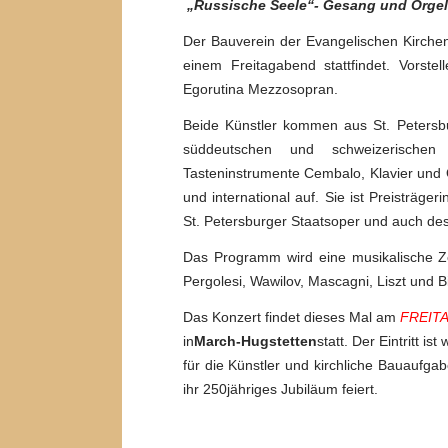
„Russische Seele“- Gesang und Orgel
Der Bauverein der Evangelischen Kirche
einem Freitagabend stattfindet. Vors
Egorutina Mezzosopran.
Beide Künstler kommen aus St. Petersbu
süddeutschen und schweizerischen 
Tasteninstrumente Cembalo, Klavier und Or
und international auf. Sie ist Preisträger
St. Petersburger Staatsoper und auch de
Das Programm wird eine musikalische Ze
Pergolesi, Wawilov, Mascagni, Liszt und B
Das Konzert findet dieses Mal am
FREIT
in
March-Hugstetten
statt. Der Eintritt i
für die Künstler und kirchliche Bauaufga
ihr 250jähriges Jubiläum feiert.