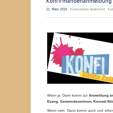
Konfirmandenanmeldung 
für
21. März 2019
·
Kommentare deaktiviert
· Kat
Konf
–
Konfi
2020
Wenn ja: Dann komm zur
Anmeldung am
Evang. Gemeindezentrum, Konrad-Stürt
Wenn nein: Dann komm auch und informi