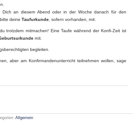
en.
u Dich an diesem Abend oder in der Woche danach für den
bitte deine
Taufurkunde
, sofern vorhanden, mit.
 du trotzdem mitmachen! Eine Taufe während der Konfi-Zeit ist
Geburtsurkunde
mit.
sberechtigten begleiten.
nen, aber am Konfirmandenunterricht teilnehmen wollen, sage
egorien:
Allgemein
z