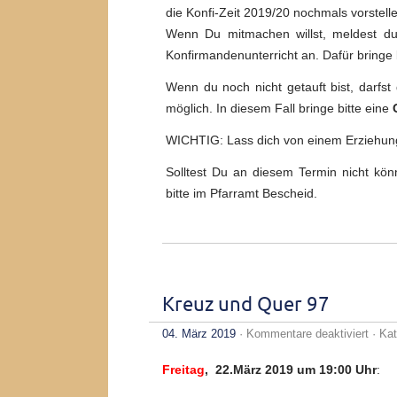
die Konfi-Zeit 2019/20 nochmals vorstell
Wenn Du mitmachen willst, meldest d
Konfirmandenunterricht an. Dafür bringe 
Wenn du noch nicht getauft bist, darfst
möglich. In diesem Fall bringe bitte eine
WICHTIG: Lass dich von einem Erziehung
Solltest Du an diesem Termin nicht kön
bitte im Pfarramt Bescheid.
Kreuz und Quer 97
für
04. März 2019
·
Kommentare deaktiviert
· Kat
Kreu
und
Freitag
, 22.März 2019 um 19:00 Uhr
:
Quer
97