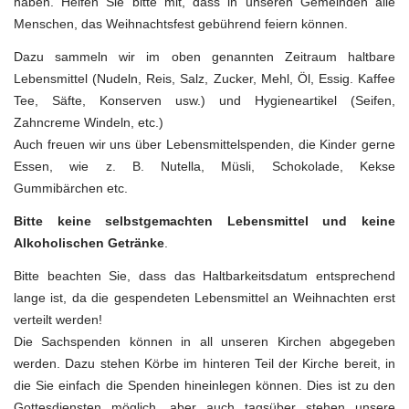
haben. Helfen Sie bitte mit, dass in unseren Gemeinden alle
Menschen, das Weihnachtsfest gebührend feiern können.
Dazu sammeln wir im oben genannten Zeitraum haltbare
Lebensmittel (Nudeln, Reis, Salz, Zucker, Mehl, Öl, Essig. Kaffee
Tee, Säfte, Konserven usw.) und Hygieneartikel (Seifen,
Zahncreme Windeln, etc.)
Auch freuen wir uns über Lebensmittelspenden, die Kinder gerne
Essen, wie z. B. Nutella, Müsli, Schokolade, Kekse
Gummibärchen etc.
Bitte keine selbstgemachten Lebensmittel und keine
Alkoholischen Getränke
.
Bitte beachten Sie, dass das Haltbarkeitsdatum entsprechend
lange ist, da die gespendeten Lebensmittel an Weihnachten erst
verteilt werden!
Die Sachspenden können in all unseren Kirchen abgegeben
werden. Dazu stehen Körbe im hinteren Teil der Kirche bereit, in
die Sie einfach die Spenden hineinlegen können. Dies ist zu den
Gottesdiensten möglich, aber auch tagsüber stehen unsere