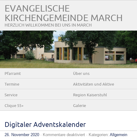
EVANGELISCHE
KIRCHENGEMEINDE MARCH
HERZLICH WILLKOMMEN BEI UNS IN MARCH
Pfarramt
Über uns
Termine
Aktivitäten und Aktive
Service
Region Kaiserstuhl
Clique 55+
Galerie
Digitaler Adventskalender
für
26. November 2020
·
Kommentare deaktiviert
· Kategorien:
Allgemein