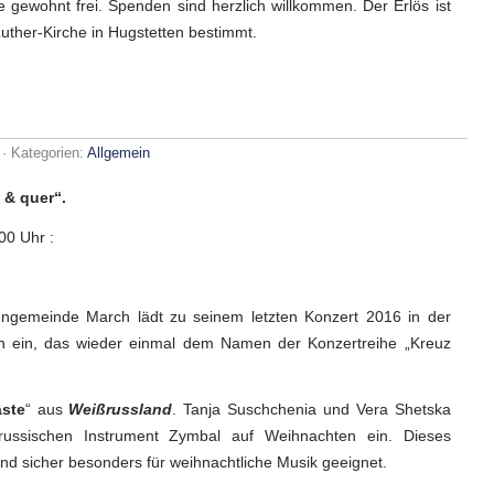
 wie gewohnt frei. Spenden sind herzlich willkommen. Der Erlös ist
Luther-Kirche in Hugstetten bestimmt.
für
· Kategorien:
Allgemein
Kreuz
und
 & quer“.
Quer
69
00 Uhr :
engemeinde March lädt zu seinem letzten Konzert 2016 in der
en ein, das wieder einmal dem Namen der Konzertreihe „Kreuz
äste
“ aus
Weißrussland
. Tanja Suschchenia und Vera Shetska
ussischen Instrument Zymbal auf Weihnachten ein. Dieses
und sicher besonders für weihnachtliche Musik geeignet.