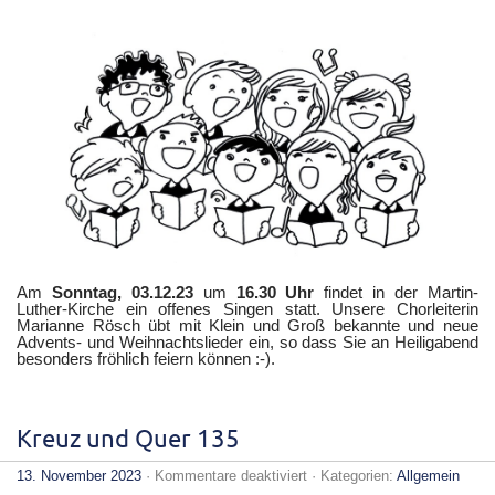
Adventssingen
03.12.23
Am
Sonntag, 03.12.23
um
16.30 Uhr
findet in der Martin-
Luther-Kirche ein offenes Singen statt. Unsere Chorleiterin
Marianne Rösch übt mit Klein und Groß bekannte und neue
Advents- und Weihnachtslieder ein, so dass Sie an Heiligabend
besonders fröhlich feiern können :-).
Kreuz und Quer 135
für
13. November 2023
·
Kommentare deaktiviert
· Kategorien:
Allgemein
Kreuz