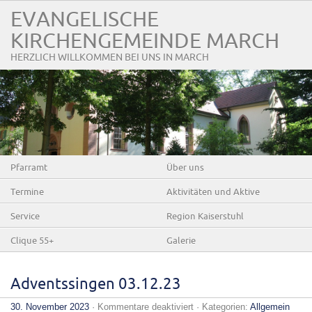
EVANGELISCHE
KIRCHENGEMEINDE MARCH
HERZLICH WILLKOMMEN BEI UNS IN MARCH
Pfarramt
Über uns
Termine
Aktivitäten und Aktive
Service
Region Kaiserstuhl
Clique 55+
Galerie
Adventssingen 03.12.23
für
30. November 2023
·
Kommentare deaktiviert
· Kategorien:
Allgemein