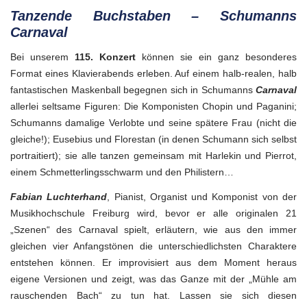
und
Tanzende Buchstaben – Schumanns
Quer
135
Carnaval
Bei unserem
115. Konzert
können sie ein ganz besonderes
Format eines Klavierabends erleben. Auf einem halb-realen, halb
fantastischen Maskenball begegnen sich in Schumanns
Carnaval
allerlei seltsame Figuren: Die Komponisten Chopin und Paganini;
Schumanns damalige Verlobte und seine spätere Frau (nicht die
gleiche!); Eusebius und Florestan (in denen Schumann sich selbst
portraitiert); sie alle tanzen gemeinsam mit Harlekin und Pierrot,
einem Schmetterlingsschwarm und den Philistern…
Fabian Luchterhand
, Pianist, Organist und Komponist von der
Musikhochschule Freiburg wird, bevor er alle originalen 21
„Szenen“ des Carnaval spielt, erläutern, wie aus den immer
gleichen vier Anfangstönen die unterschiedlichsten Charaktere
entstehen können. Er improvisiert aus dem Moment heraus
eigene Versionen und zeigt, was das Ganze mit der „Mühle am
rauschenden Bach“ zu tun hat. Lassen sie sich diesen