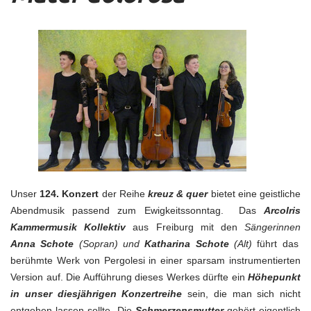
Unser
124. Konzert
der Reihe
kreuz & quer
bietet eine geistliche
Abendmusik passend zum Ewigkeitssonntag. Das
ArcoIris
Kammermusik Kollektiv
aus Freiburg mit den
Sängerinnen
Anna Schote
(Sopran) und
Katharina Schote
(Alt)
führt das
berühmte Werk von Pergolesi in einer sparsam instrumentierten
Version auf. Die Aufführung dieses Werkes dürfte ein
Höhepunkt
in unser diesjährigen Konzertreihe
sein, die man sich nicht
entgehen lassen sollte. Die
Schmerzensmutter
gehört eigentlich