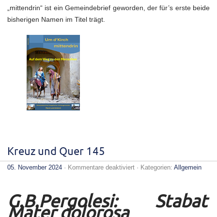
„mittendrin“ ist ein Gemeindebrief geworden, der für’s erste beide
bisherigen Namen im Titel trägt.
Kreuz und Quer 145
für
05. November 2024
·
Kommentare deaktiviert
· Kategorien:
Allgemein
Kreuz
und
Quer
145
G.B.Pergolesi: Stabat
Mater dolorosa