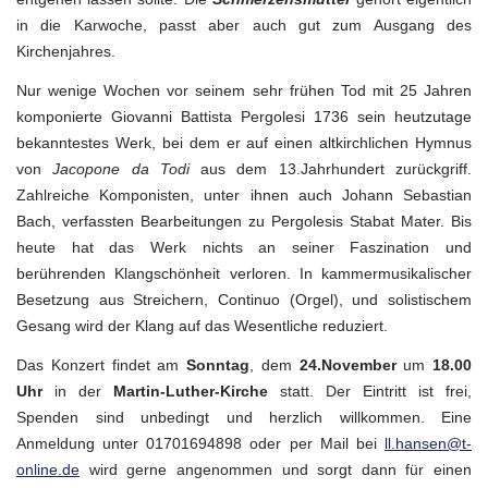
in die Karwoche, passt aber auch gut zum Ausgang des
Kirchenjahres.
Nur wenige Wochen vor seinem sehr frühen Tod mit 25 Jahren
komponierte Giovanni Battista Pergolesi 1736 sein heutzutage
bekanntestes Werk, bei dem er auf einen altkirchlichen Hymnus
von
Jacopone da Todi
aus dem 13.Jahrhundert zurückgriff.
Zahlreiche Komponisten, unter ihnen auch Johann Sebastian
Bach, verfassten Bearbeitungen zu Pergolesis Stabat Mater. Bis
heute hat das Werk nichts an seiner Faszination und
berührenden Klangschönheit verloren. In kammermusikalischer
Besetzung aus Streichern, Continuo (Orgel), und solistischem
Gesang wird der Klang auf das Wesentliche reduziert.
Das Konzert findet am
Sonntag
, dem
24.November
um
18.00
Uhr
in der
Martin-Luther-Kirche
statt. Der Eintritt ist frei,
Spenden sind unbedingt und herzlich willkommen. Eine
Anmeldung unter 01701694898 oder per Mail bei
ll.hansen@t-
online.de
wird gerne angenommen und sorgt dann für einen