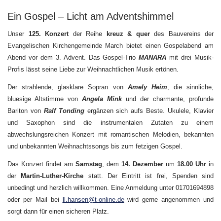
Kreuz
und
Ein Gospel – Licht am Adventshimmel
Quer
146
Unser
125. Konzert
der Reihe
kreuz & quer
des Bauvereins der
Evangelischen Kirchengemeinde March bietet einen Gospelabend am
Abend vor dem 3. Advent. Das Gospel-Trio
MANARA
mit drei Musik-
Profis lässt seine Liebe zur Weihnachtlichen Musik ertönen.
Der strahlende, glasklare Sopran von
Amely Heim
, die sinnliche,
bluesige Altstimme von
Angela Mink
und der charmante, profunde
Bariton von
Ralf Tonding
ergänzen sich aufs Beste. Ukulele, Klavier
und Saxophon sind die instrumentalen Zutaten zu einem
abwechslungsreichen Konzert mit romantischen Melodien, bekannten
und unbekannten Weihnachtssongs bis zum fetzigen Gospel.
Das Konzert findet am
Samstag
, dem
14. Dezember
um
18.00 Uhr
in
der
Martin-Luther-Kirche
statt. Der Eintritt ist frei, Spenden sind
unbedingt und herzlich willkommen. Eine Anmeldung unter 01701694898
oder per Mail bei
ll.hansen@t-online.de
wird gerne angenommen und
sorgt dann für einen sicheren Platz.