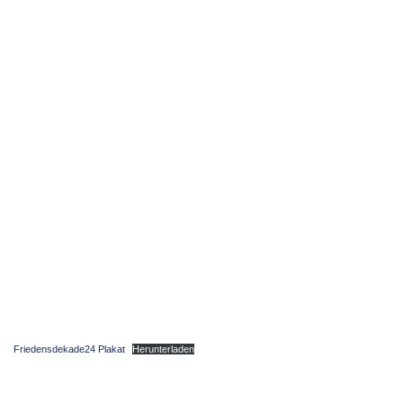
Friedensdekade24 Plakat
Herunterladen