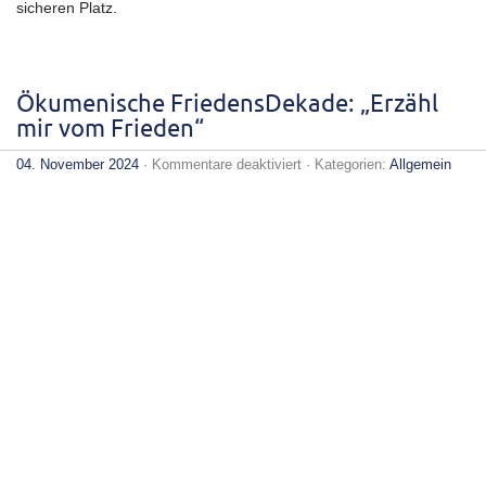
sicheren Platz.
Ökumenische FriedensDekade: „Erzähl
mir vom Frieden“
für
04. November 2024
·
Kommentare deaktiviert
· Kategorien:
Allgemein
Ökumenische
FriedensDekade:
„Erzähl
mir
vom
Frieden“