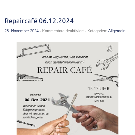
Repaircafé 06.12.2024
für
28. November 2024
·
Kommentare deaktiviert
· Kategorien:
Allgemein
Repaircafé
06.12.2024