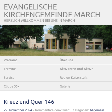
EVANGELISCHE
KIRCHENGEMEINDE MARCH
HERZLICH WILLKOMMEN BEI UNS IN MARCH
Pfarramt
Über uns
Termine
Aktivitäten und Aktive
Service
Region Kaiserstuhl
Clique 55+
Galerie
Kreuz und Quer 146
für
29. November 2024
·
Kommentare deaktiviert
· Kategorien:
Allgemein