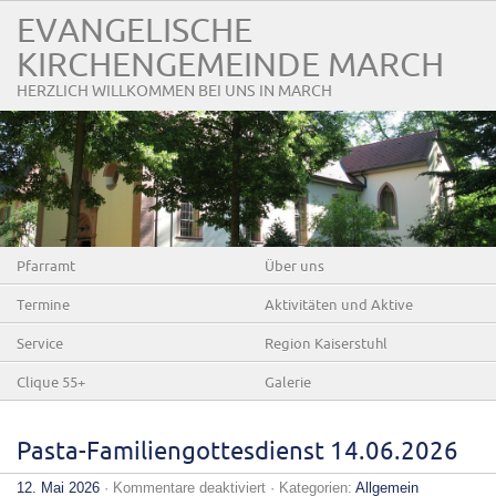
EVANGELISCHE
KIRCHENGEMEINDE MARCH
HERZLICH WILLKOMMEN BEI UNS IN MARCH
Pfarramt
Über uns
Termine
Aktivitäten und Aktive
Service
Region Kaiserstuhl
Clique 55+
Galerie
Pasta-Familiengottesdienst 14.06.2026
für
12. Mai 2026
·
Kommentare deaktiviert
· Kategorien:
Allgemein