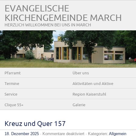
EVANGELISCHE
KIRCHENGEMEINDE MARCH
HERZLICH WILLKOMMEN BEI UNS IN MARCH
Pfarramt
Über uns
Termine
Aktivitäten und Aktive
Service
Region Kaiserstuhl
Clique 55+
Galerie
Kreuz und Quer 157
für
18. Dezember 2025
·
Kommentare deaktiviert
· Kategorien:
Allgemein