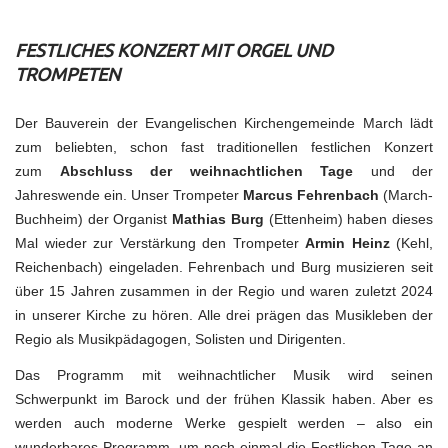
Kreuz
und
Quer
FESTLICHES KONZERT MIT ORGEL UND
157
TROMPETEN
Der Bauverein der Evangelischen Kirchengemeinde March lädt
zum beliebten, schon fast traditionellen festlichen Konzert
zum
Abschluss der weihnachtlichen Tage
und der
Jahreswende ein. Unser Trompeter
Marcus Fehrenbach
(March-
Buchheim) der Organist
Mathias Burg
(Ettenheim) haben dieses
Mal wieder zur Verstärkung den Trompeter
Armin Heinz
(Kehl,
Reichenbach) eingeladen. Fehrenbach und Burg musizieren seit
über 15 Jahren zusammen in der Regio und waren zuletzt 2024
in unserer Kirche zu hören. Alle drei prägen das Musikleben der
Regio als Musikpädagogen, Solisten und Dirigenten.
Das Programm mit weihnachtlicher Musik wird seinen
Schwerpunkt im Barock und der frühen Klassik haben. Aber es
werden auch moderne Werke gespielt werden – also ein
wunderbares Programm, um noch einmal die Festlichen Tage an