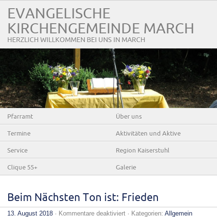
EVANGELISCHE
KIRCHENGEMEINDE MARCH
HERZLICH WILLKOMMEN BEI UNS IN MARCH
Pfarramt
Über uns
Termine
Aktivitäten und Aktive
Service
Region Kaiserstuhl
Clique 55+
Galerie
Beim Nächsten Ton ist: Frieden
für
13. August 2018
·
Kommentare deaktiviert
· Kategorien:
Allgemein