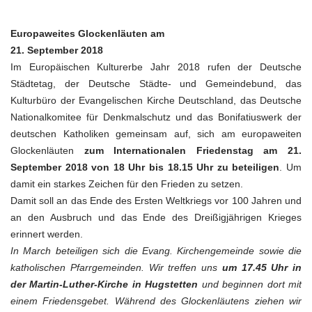
Beim
Nächsten
Ton
Europaweites Glockenläuten am
ist:
Frieden
21. September 2018
Im Europäischen Kulturerbe Jahr 2018 rufen der Deutsche
Städtetag, der Deutsche Städte- und Gemeindebund, das
Kulturbüro der Evangelischen Kirche Deutschland, das Deutsche
Nationalkomitee für Denkmalschutz und das Bonifatiuswerk der
deutschen Katholiken gemeinsam auf, sich am europaweiten
Glockenläuten
zum Internationalen Friedenstag am 21.
September 2018 von 18 Uhr bis 18.15 Uhr zu beteiligen
. Um
damit ein starkes Zeichen für den Frieden zu setzen.
Damit soll an das Ende des Ersten Weltkriegs vor 100 Jahren und
an den Ausbruch und das Ende des Dreißigjährigen Krieges
erinnert werden.
In March beteiligen sich die Evang. Kirchengemeinde sowie die
katholischen Pfarrgemeinden. Wir treffen uns
um 17.45 Uhr in
der Martin-Luther-Kirche in Hugstetten
und beginnen dort mit
einem Friedensgebet. Während des Glockenläutens ziehen wir