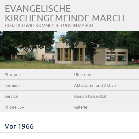
EVANGELISCHE
KIRCHENGEMEINDE MARCH
HERZLICH WILLKOMMEN BEI UNS IN MARCH
Pfarramt
Über uns
Termine
Aktivitäten und Aktive
Service
Region Kaiserstuhl
Clique 55+
Galerie
Vor 1966