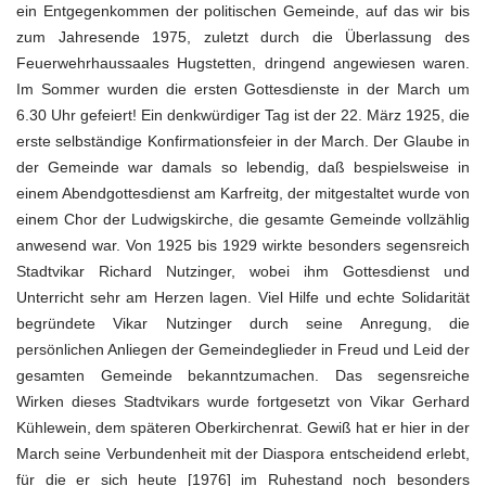
ein Entgegenkommen der politischen Gemeinde, auf das wir bis
zum Jahresende 1975, zuletzt durch die Überlassung des
Feuerwehrhaussaales Hugstetten, dringend angewiesen waren.
Im Sommer wurden die ersten Gottesdienste in der March um
6.30 Uhr gefeiert! Ein denkwürdiger Tag ist der 22. März 1925, die
erste selbständige Konfirmationsfeier in der March. Der Glaube in
der Gemeinde war damals so lebendig, daß bespielsweise in
einem Abendgottesdienst am Karfreitg, der mitgestaltet wurde von
einem Chor der Ludwigskirche, die gesamte Gemeinde vollzählig
anwesend war. Von 1925 bis 1929 wirkte besonders segensreich
Stadtvikar Richard Nutzinger, wobei ihm Gottesdienst und
Unterricht sehr am Herzen lagen. Viel Hilfe und echte Solidarität
begründete Vikar Nutzinger durch seine Anregung, die
persönlichen Anliegen der Gemeindeglieder in Freud und Leid der
gesamten Gemeinde bekanntzumachen. Das segensreiche
Wirken dieses Stadtvikars wurde fortgesetzt von Vikar Gerhard
Kühlewein, dem späteren Oberkirchenrat. Gewiß hat er hier in der
March seine Verbundenheit mit der Diaspora entscheidend erlebt,
für die er sich heute [1976] im Ruhestand noch besonders