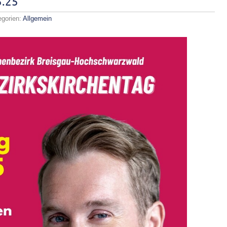
5.25
egorien:
Allgemein
skirchentag
.25