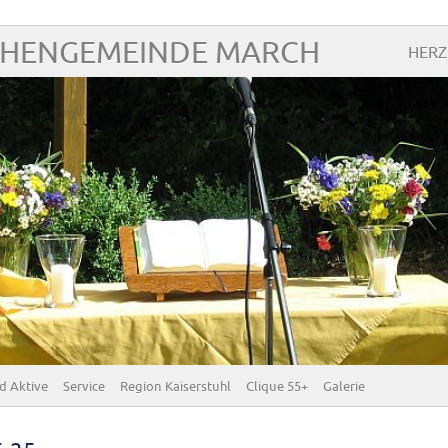
CHENGEMEINDE MARCH
HERZ
d Aktive
Service
Region Kaiserstuhl
Clique 55+
Galerie