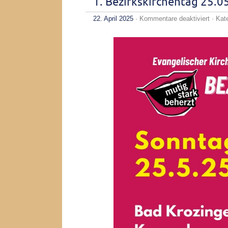
1. Bezirkskirchentag 25.0
für
22. April 2025
·
Kommentare deaktiviert
· Kat
1.
Bezirk
25.05