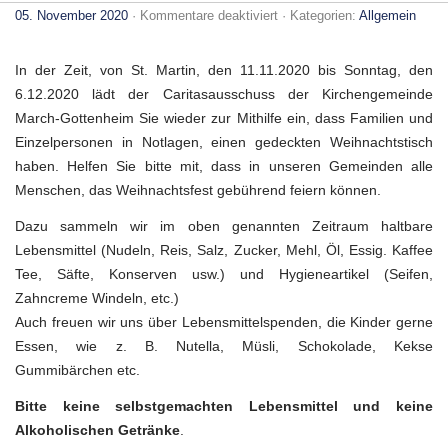
für
05. November 2020
·
Kommentare deaktiviert
· Kategorien:
Allgemein
LEBENSMITTELSPENDEN
FÜR
MENSCHEN
In der Zeit, von St. Martin, den 11.11.2020 bis Sonntag, den
IN
NOT
6.12.2020 lädt der Caritasausschuss der Kirchengemeinde
March-Gottenheim Sie wieder zur Mithilfe ein, dass Familien und
Einzelpersonen in Notlagen, einen gedeckten Weihnachtstisch
haben. Helfen Sie bitte mit, dass in unseren Gemeinden alle
Menschen, das Weihnachtsfest gebührend feiern können.
Dazu sammeln wir im oben genannten Zeitraum haltbare
Lebensmittel (Nudeln, Reis, Salz, Zucker, Mehl, Öl, Essig. Kaffee
Tee, Säfte, Konserven usw.) und Hygieneartikel (Seifen,
Zahncreme Windeln, etc.)
Auch freuen wir uns über Lebensmittelspenden, die Kinder gerne
Essen, wie z. B. Nutella, Müsli, Schokolade, Kekse
Gummibärchen etc.
Bitte keine selbstgemachten Lebensmittel und keine
Alkoholischen Getränke
.