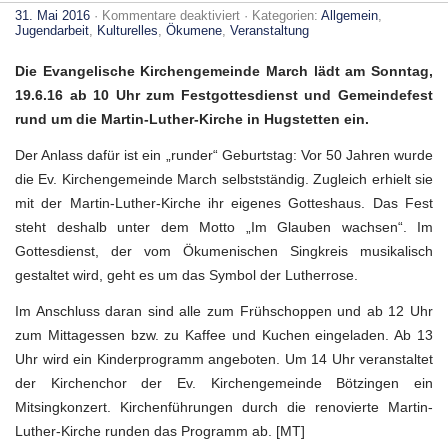
für
31. Mai 2016
·
Kommentare deaktiviert
· Kategorien:
Allgemein
,
50
Jugendarbeit
,
Kulturelles
,
Ökumene
,
Veranstaltung
Jahre
Martin-
Die Evangelische Kirchengemeinde March lädt am Sonntag,
Luther-
Kirche
19.6.16 ab 10 Uhr zum Fest­gottesdienst und Gemeindefest
–
rund um die Martin-Luther-Kirche in Hugstetten ein.
Gemeindefest
in
March
Der Anlass dafür ist ein „runder“ Geburtstag: Vor 50 Jahren wurde
die Ev. Kirchengemeinde March selbstständig. Zugleich erhielt sie
mit der Martin-Luther-Kirche ihr eigenes Gotteshaus. Das Fest
steht deshalb unter dem Motto „Im Glauben wachsen“. Im
Gottesdienst, der vom Ökumenischen Singkreis musikalisch
gestaltet wird, geht es um das Symbol der Lutherrose.
Im Anschluss daran sind alle zum Frühschoppen und ab 12 Uhr
zum Mittagessen bzw. zu Kaffee und Kuchen einge­laden. Ab 13
Uhr wird ein Kinderprogramm angeboten. Um 14 Uhr veranstaltet
der Kirchenchor der Ev. Kirchengemeinde Bötzingen ein
Mitsingkonzert. Kirchenführungen durch die renovierte Martin-
Luther-Kirche runden das Programm ab. [MT]