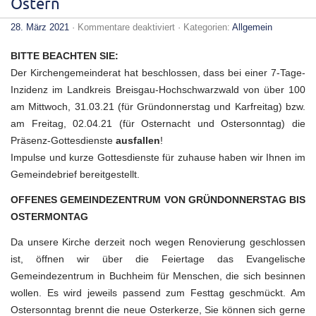
Ostern
für
28. März 2021
·
Kommentare deaktiviert
· Kategorien:
Allgemein
Aktuelle
Informationen
BITTE BEACHTEN SIE:
zu
unseren
Der Kirchengemeinderat hat beschlossen, dass bei einer 7-Tage-
Gottesdiensten
Inzidenz im Landkreis Breisgau-Hochschwarzwald von über 100
in
der
am Mittwoch, 31.03.21 (für Gründonnerstag und Karfreitag) bzw.
Karwoche
und
am Freitag, 02.04.21 (für Osternacht und Ostersonntag) die
an
Präsenz-Gottesdienste
ausfallen
!
Ostern
Impulse und kurze Gottesdienste für zuhause haben wir Ihnen im
Gemeindebrief bereitgestellt.
OFFENES GEMEINDEZENTRUM VON GRÜNDONNERSTAG BIS
OSTERMONTAG
Da unsere Kirche derzeit noch wegen Renovierung geschlossen
ist, öffnen wir über die Feiertage das Evangelische
Gemeindezentrum in Buchheim für Menschen, die sich besinnen
wollen. Es wird jeweils passend zum Festtag geschmückt. Am
Ostersonntag brennt die neue Osterkerze, Sie können sich gerne