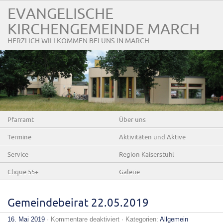
EVANGELISCHE
KIRCHENGEMEINDE MARCH
HERZLICH WILLKOMMEN BEI UNS IN MARCH
Pfarramt
Über uns
Termine
Aktivitäten und Aktive
Service
Region Kaiserstuhl
Clique 55+
Galerie
Gemeindebeirat 22.05.2019
für
16. Mai 2019
·
Kommentare deaktiviert
· Kategorien:
Allgemein