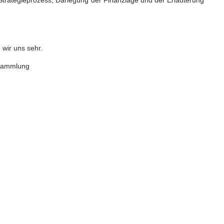
Strategieprozess, Darlegung der Finanzlage und der Erläuterung
 wir uns sehr.
rsammlung