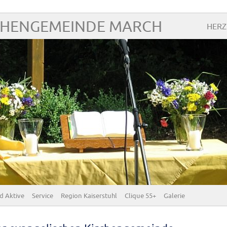
CHENGEMEINDE MARCH
HERZ
d Aktive
Service
Region Kaiserstuhl
Clique 55+
Galerie