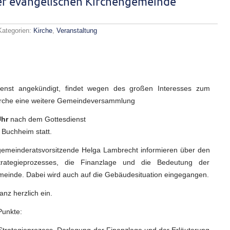
 evangelischen Kirchengemeinde
Kategorien:
Kirche
,
Veranstaltung
meindeversammlung
angelischen
rchengemeinde
rch
dienst angekündigt, findet wegen des großen Interesses zum
irche eine weitere Gemeindeversammlung
Uhr
nach dem Gottesdienst
 Buchheim statt.
gemeinderatsvorsitzende Helga Lambrecht informieren über den
rategieprozesses, die Finanzlage und die Bedeutung der
emeinde. Dabei wird auch auf die Gebäudesituation eingegangen.
anz herzlich ein.
Punkte: