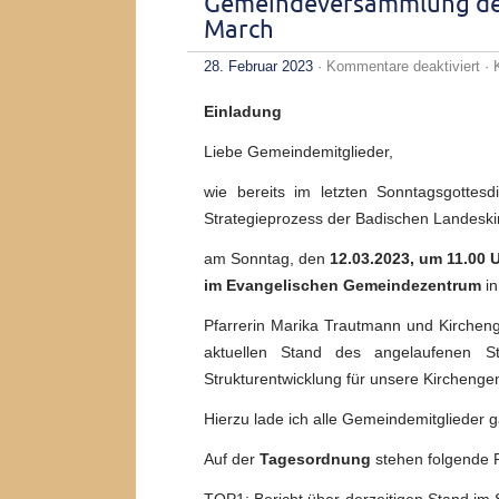
Gemeindeversammlung der
March
für
28. Februar 2023
·
Kommentare deaktiviert
· 
Ge
der
Einladung
ev
Ki
Ma
Liebe Gemeindemitglieder,
wie bereits im letzten Sonntagsgottes
Strategieprozess der Badischen Landesk
am Sonntag, den
12.03.2023, um 11.00 
im Evangelischen Gemeindezentrum
in
Pfarrerin Marika Trautmann und Kirchen
aktuellen Stand des angelaufenen St
Strukturentwicklung für unsere Kircheng
Hierzu lade ich alle Gemeindemitglieder g
Auf der
Tagesordnung
stehen folgende 