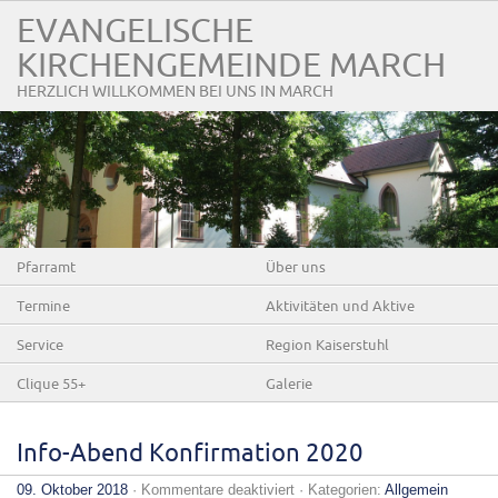
EVANGELISCHE
KIRCHENGEMEINDE MARCH
HERZLICH WILLKOMMEN BEI UNS IN MARCH
Pfarramt
Über uns
Termine
Aktivitäten und Aktive
Service
Region Kaiserstuhl
Clique 55+
Galerie
Info-Abend Konfirmation 2020
für
09. Oktober 2018
·
Kommentare deaktiviert
· Kategorien:
Allgemein