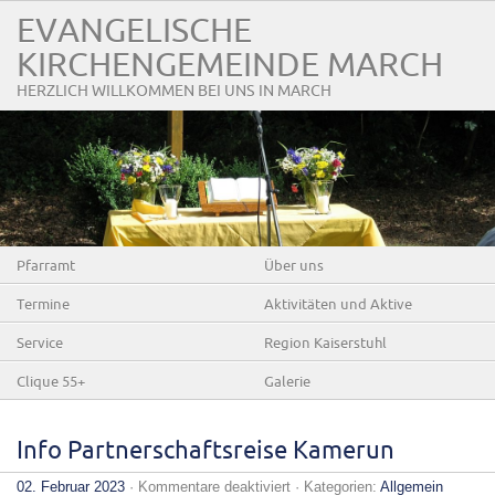
EVANGELISCHE
KIRCHENGEMEINDE MARCH
HERZLICH WILLKOMMEN BEI UNS IN MARCH
Pfarramt
Über uns
Termine
Aktivitäten und Aktive
Service
Region Kaiserstuhl
Clique 55+
Galerie
Info Partnerschaftsreise Kamerun
für
02. Februar 2023
·
Kommentare deaktiviert
· Kategorien:
Allgemein