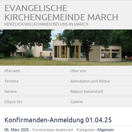
EVANGELISCHE
KIRCHENGEMEINDE MARCH
HERZLICH WILLKOMMEN BEI UNS IN MARCH
Pfarramt
Über uns
Termine
Aktivitäten und Aktive
Service
Region Kaiserstuhl
Clique 55+
Galerie
Konfirmanden-Anmeldung 01.04.25
für
06. März 2025
·
Kommentare deaktiviert
· Kategorien:
Allgemein