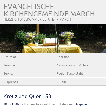
EVANGELISCHE
KIRCHENGEMEINDE MARCH
HERZLICH WILLKOMMEN BEI UNS IN MARCH
Pfarramt
Über uns
Termine
Aktivitäten und Aktive
Service
Region Kaiserstuhl
Clique 55+
Galerie
Kreuz und Quer 153
für
10. Juli 2025
·
Kommentare deaktiviert
· Kategorien:
Allgemein