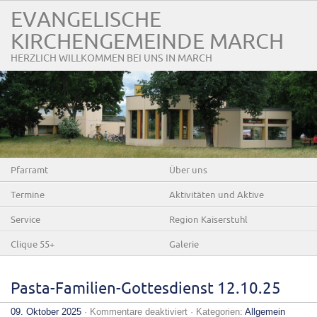
EVANGELISCHE
KIRCHENGEMEINDE MARCH
HERZLICH WILLKOMMEN BEI UNS IN MARCH
Pfarramt
Über uns
Termine
Aktivitäten und Aktive
Service
Region Kaiserstuhl
Clique 55+
Galerie
Pasta-Familien-Gottesdienst 12.10.25
für
09. Oktober 2025
·
Kommentare deaktiviert
· Kategorien:
Allgemein