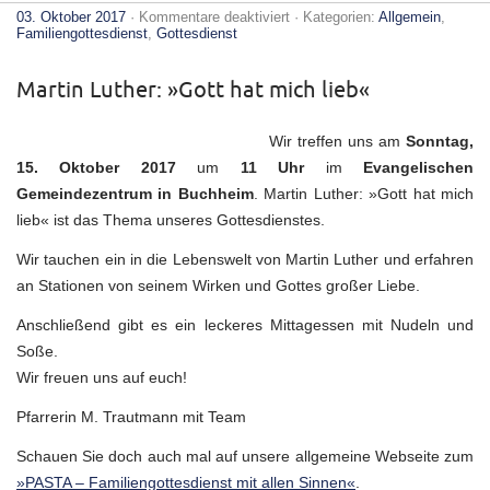
für
03. Oktober 2017
·
Kommentare deaktiviert
· Kategorien:
Allgemein
,
PASTA-
Familiengottesdienst
,
Gottesdienst
Familiengottesdienst
am
15.
Martin Luther: »Gott hat mich lieb«
Oktober
2017
Wir treffen uns am
Sonntag,
15. Oktober 2017
um
11 Uhr
im
Evangelischen
Gemeindezentrum in Buchheim
. Martin Luther: »Gott hat mich
lieb« ist das Thema unseres Gottesdienstes.
Wir tauchen ein in die Lebenswelt von Martin Luther und erfahren
an Stationen von seinem Wirken und Gottes großer Liebe.
Anschließend gibt es ein leckeres Mittagessen mit Nudeln und
Soße.
Wir freuen uns auf euch!
Pfarrerin M. Trautmann mit Team
Schauen Sie doch auch mal auf unsere allgemeine Webseite zum
»PASTA – Familiengottesdienst mit allen Sinnen«
.