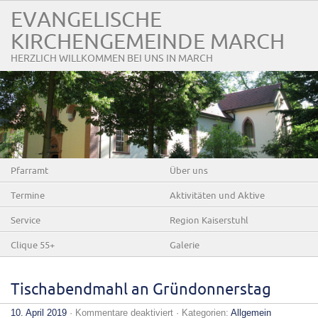
EVANGELISCHE
KIRCHENGEMEINDE MARCH
HERZLICH WILLKOMMEN BEI UNS IN MARCH
Pfarramt
Über uns
Termine
Aktivitäten und Aktive
Service
Region Kaiserstuhl
Clique 55+
Galerie
Tischabendmahl an Gründonnerstag
für
10. April 2019
·
Kommentare deaktiviert
· Kategorien:
Allgemein